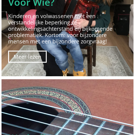
Voor Wie?
Kinderen en volwassenen met een
verstandelijke beperking of
ontwikkelingsachterstand en bijkomende
problematiek. Kortom: voor bijzondere
mensen met een bijzondere zorgvraag!
Meer lezen