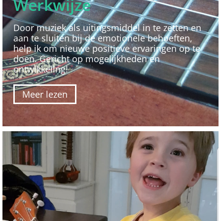
Werkwijze
Door muziek als uitingsmiddel in te zetten en
aan te sluiten bij de emotionele behoeften,
help ik om nieuwe positieve ervaringen op te
doen. Gericht op mogelijkheden en
ontwikkeling!
Meer lezen