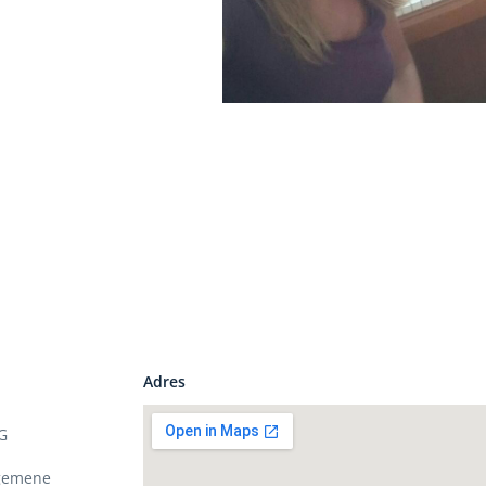
Adres
G
gemene