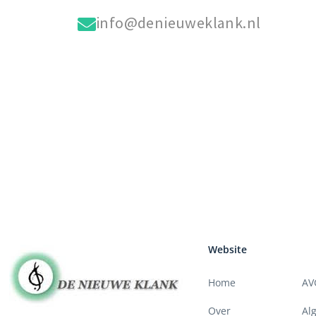
info@denieuweklank.nl
Website
Home
AV
Over
Al