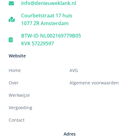
info@denieuweklank.nl
Courbetstraat 17 huis
Meer lezen
1077 ZR Amsterdam
BTW-ID NL002169779B05
KVK 57229597
Website
Home
AVG
Over
Algemene voorwaarden
Werkwijze
Vergoeding
Contact
Adres